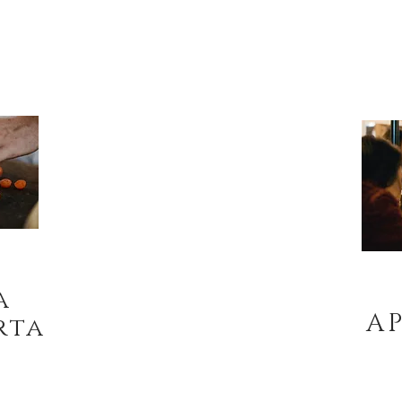
a
a
A
rta