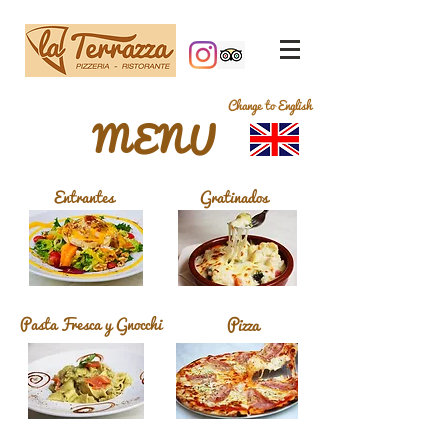
Change to English
MENU
Entrantes
Gratinados
Pasta Fresca y Gnocchi
Pizza