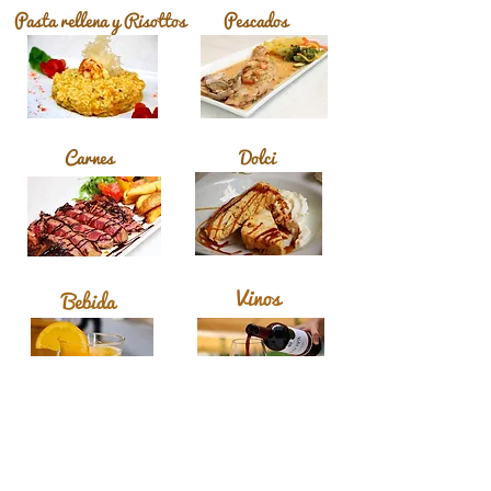
Pasta rellena y Risottos
Pescados
Carnes
Dolci
Vinos
Bebida
#LaTerrazza
Tel:
963 58 35 42
| RRSS: